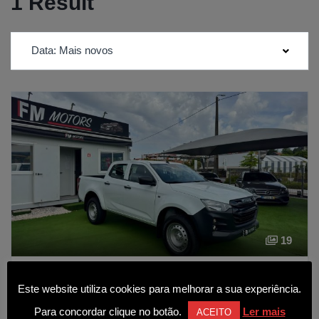
1 Result
Data: Mais novos
19
Isuzu D-Max 1.9 Ddi CD 4WD LS Flex
Este website utiliza cookies para melhorar a sua experiência.
39 850€
Para concordar clique no botão.
Ler mais
ACEITO