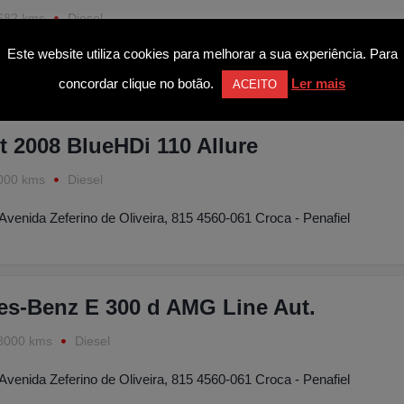
682 kms
Diesel
Este website utiliza cookies para melhorar a sua experiência. Para
Avenida Zeferino de Oliveira, 815 4560-061 Croca - Penafiel
concordar clique no botão.
Ler mais
ACEITO
 2008 BlueHDi 110 Allure
000 kms
Diesel
Avenida Zeferino de Oliveira, 815 4560-061 Croca - Penafiel
es-Benz E 300 d AMG Line Aut.
8000 kms
Diesel
Avenida Zeferino de Oliveira, 815 4560-061 Croca - Penafiel