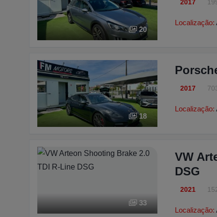
2017
19
Localização:
20
Porsch
2017
70
Localização:
18
VW Arte
DSG
2021
15
33
Localização: