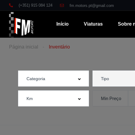
(+351) 915 084 124
fm.motors.pt@gmail.com
Início
Viaturas
Sobre 
Página inicial
Inventário