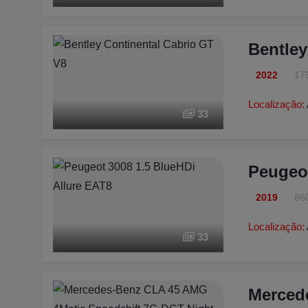
Bentley
2022
17
Localização:
33
Peugeot
2019
86
Localização:
33
Merced