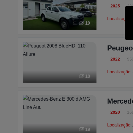
2025
23
Localização:
19
Peugeot
2022
95
Localização:
18
Merced
2020
16
Localização:
19