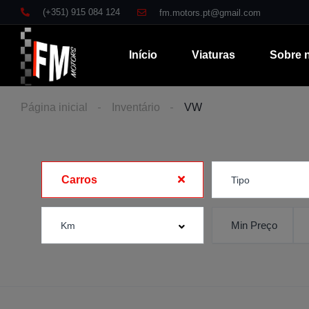
(+351) 915 084 124
fm.motors.pt@gmail.com
Início
Viaturas
Sobre 
Página inicial
Inventário
VW
Carros