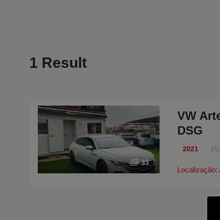
1 Result
VW Arte
DSG
2021
15
33
Localização: