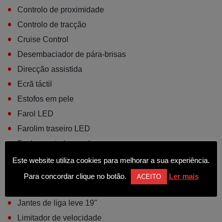
•
Controlo de proximidade
•
Controlo de tracção
•
Cruise Control
•
Desembaciador de pára-brisas
•
Direcção assistida
•
Ecrã táctil
•
Estofos em pele
•
Farol LED
•
Farolim traseiro LED
•
Fecho central sem chave
•
Follow me home
Este website utiliza cookies para melhorar a sua experiência.
•
Iluminação interior LED
Para concordar clique no botão.
Ler mais
ACEITO
•
ISOFIX
•
Jantes de liga leve 19"
•
Limitador de velocidade