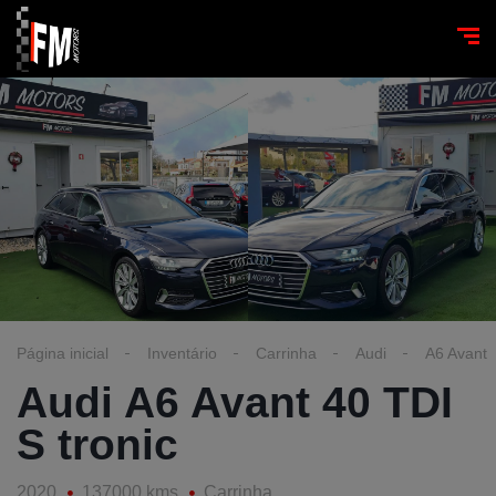
Página inicial
Inventário
Carrinha
Audi
A6 Avant
Audi A6 Avant 40 TDI
S tronic
2020
137000 kms
Carrinha