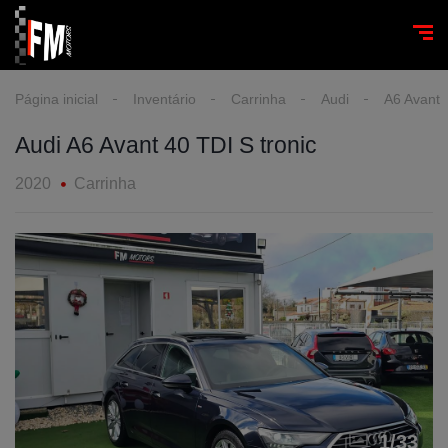
Página inicial
Inventário
Carrinha
Audi
A6 Avant
Audi A6 Avant 40 TDI S tronic
2020
Carrinha
1
/
33