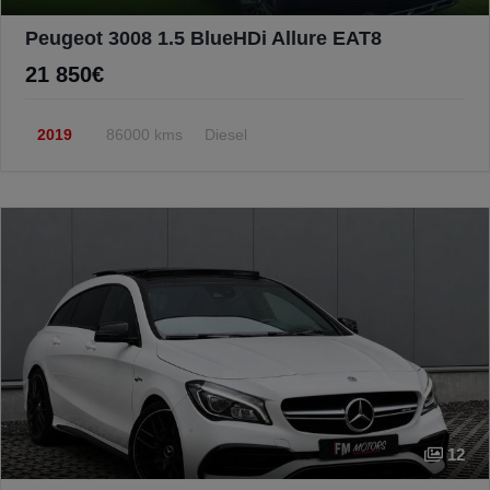
Peugeot 3008 1.5 BlueHDi Allure EAT8
21 850€
2019
86000 kms
Diesel
12