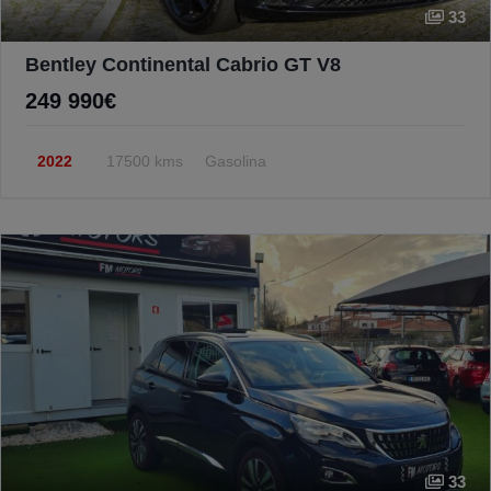
33
Bentley Continental Cabrio GT V8
249 990€
2022
17500 kms
Gasolina
33