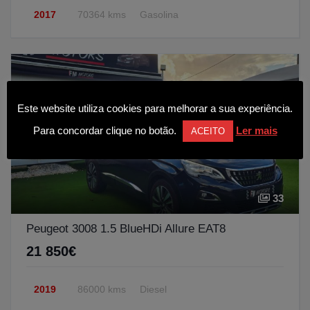
2017
70364 kms
Gasolina
Este website utiliza cookies para melhorar a sua experiência.
Para concordar clique no botão.
Ler mais
ACEITO
33
Peugeot 3008 1.5 BlueHDi Allure EAT8
21 850€
2019
86000 kms
Diesel