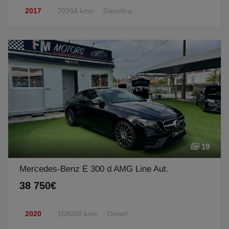
2017
70364 kms
Gasolina
19
Mercedes-Benz E 300 d AMG Line Aut.
38 750€
2020
168000 kms
Diesel