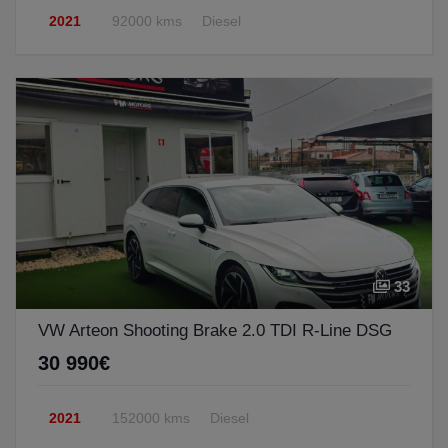
2021
92000 kms
Diesel
33
VW Arteon Shooting Brake 2.0 TDI R-Line DSG
30 990€
2021
152000 kms
Diesel