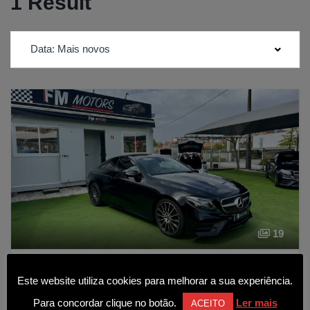
1 Result
Data: Mais novos
19
Mercedes-Benz E 300 d AMG Line Aut.
Este website utiliza cookies para melhorar a sua experiência.
38 750€
Para concordar clique no botão.
Ler mais
ACEITO