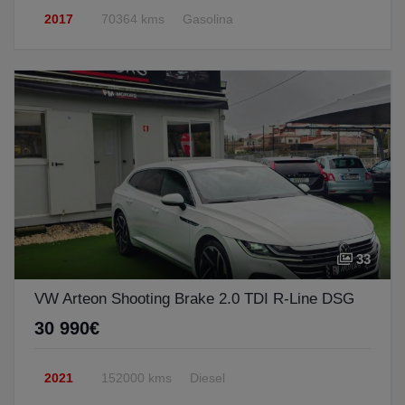
2017
70364 kms
Gasolina
33
VW Arteon Shooting Brake 2.0 TDI R-Line DSG
30 990€
2021
152000 kms
Diesel