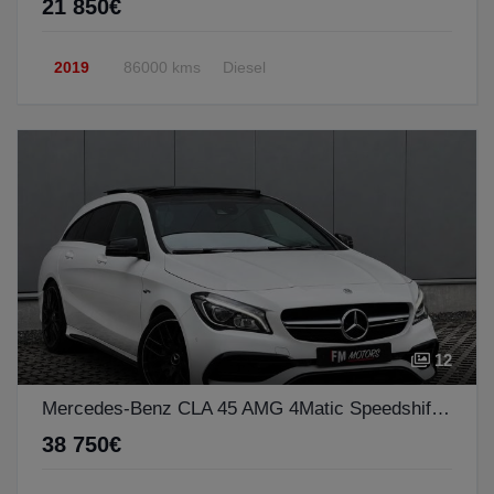
21 850€
2019
86000 kms
Diesel
12
Mercedes-Benz CLA 45 AMG 4Matic Speedshift 7G-DCT Night Edition
38 750€