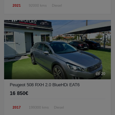
2021
92000 kms
Diesel
20
Peugeot 508 RXH 2.0 BlueHDi EAT6
16 850€
2017
199300 kms
Diesel