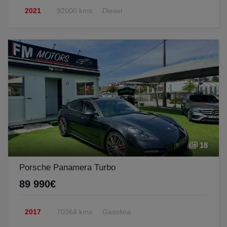
2021
92000 kms
Diesel
18
Porsche Panamera Turbo
89 990€
2017
70364 kms
Gasolina