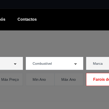
nós
Contactos
Farois d