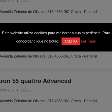
8000 kms
Diesel
Avenida Zeferino de Oliveira, 815 4560-061 Croca - Penafiel
Este website utiliza cookies para melhorar a sua experiência. Para
es-Benz C 43 AMG 4-Matic
concordar clique no botão.
Ler mais
ACEITO
8000 kms
Gasolina
Avenida Zeferino de Oliveira, 815 4560-061 Croca - Penafiel
tron 55 quattro Advanced
9000 kms
Elétrico
Avenida Zeferino de Oliveira, 815 4560-061 Croca - Penafiel