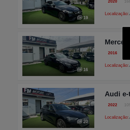
2020
16
Localização:
19
Merced
2016
10
Localização:
16
Audi e-
2022
10
Localização:
20