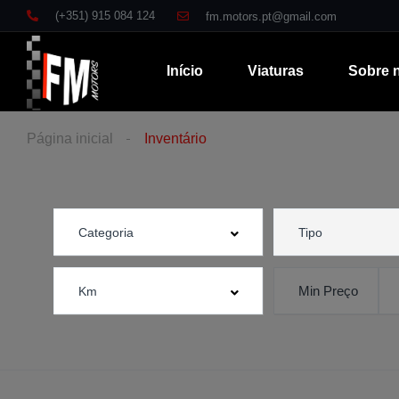
(+351) 915 084 124
fm.motors.pt@gmail.com
Início
Viaturas
Sobre 
Página inicial
Inventário