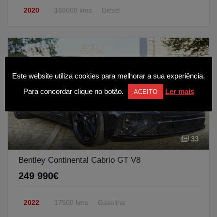
2020
168000 kms
Diesel
Este website utiliza cookies para melhorar a sua experiência.
Para concordar clique no botão.
Ler mais
ACEITO
33
Bentley Continental Cabrio GT V8
249 990€
2022
17500 kms
Gasolina