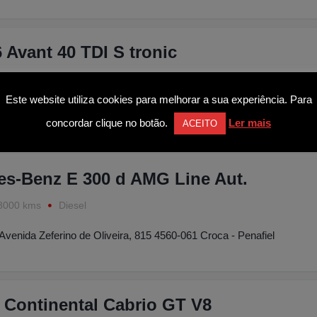
 Avant 40 TDI S tronic
7000 kms
Diesel
Este website utiliza cookies para melhorar a sua experiência. Para
Avenida Zeferino de Oliveira, 815 4560-061 Croca - Penafiel
concordar clique no botão.
Ler mais
ACEITO
es-Benz E 300 d AMG Line Aut.
8000 kms
Diesel
Avenida Zeferino de Oliveira, 815 4560-061 Croca - Penafiel
 Continental Cabrio GT V8