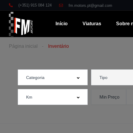
(+351) 915 084 124
fm.motors.pt@gmail.com
Início
Viaturas
Sobre 
Página inicial
Inventário