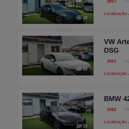
2017
70
Localização:
18
VW Arte
DSG
2021
15
33
Localização:
BMW 42
2022
18
Localização:
19