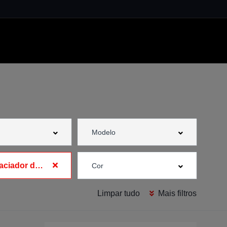
Desembaciador de pára-brisas
Limpar tudo
Mais filtros