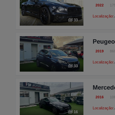
2022
17
Localização:
33
Peugeot
2019
86
Localização:
33
Merced
2016
10
Localização:
16