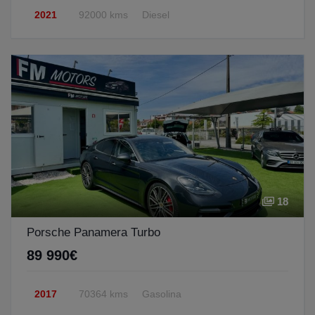
2021
92000 kms
Diesel
18
Porsche Panamera Turbo
89 990€
2017
70364 kms
Gasolina