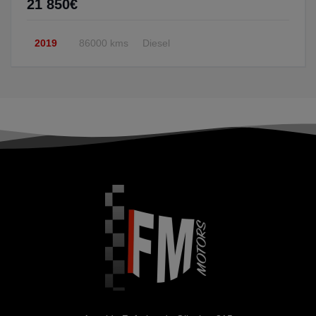
21 850€
2019
86000 kms
Diesel