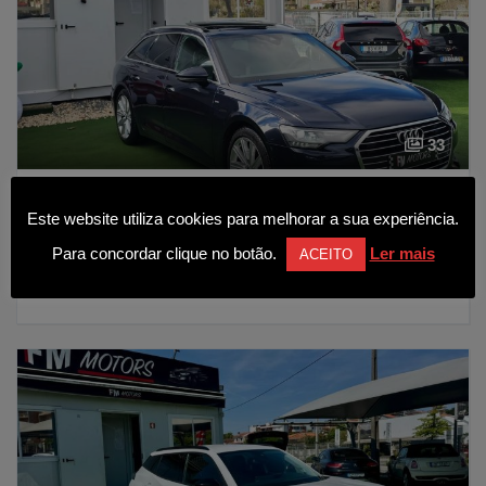
33
Audi A6 Avant 40 TDI S tronic
Este website utiliza cookies para melhorar a sua experiência.
34 990€
Para concordar clique no botão.
Ler mais
ACEITO
2020
137000 kms
Diesel