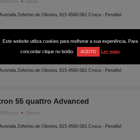
8000 kms
Diesel
Avenida Zeferino de Oliveira, 815 4560-061 Croca - Penafiel
Este website utiliza cookies para melhorar a sua experiência. Para
es-Benz C 43 AMG 4-Matic
concordar clique no botão.
Ler mais
ACEITO
8000 kms
Gasolina
Avenida Zeferino de Oliveira, 815 4560-061 Croca - Penafiel
tron 55 quattro Advanced
9000 kms
Elétrico
Avenida Zeferino de Oliveira, 815 4560-061 Croca - Penafiel