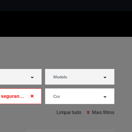
Cinto de segurança traseiro com airbag
Limpar tudo
Mais filtros