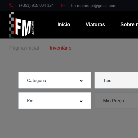
(+351) 915 084 124
fm.motors.pt@gmail.com
Início
Viaturas
Sobre 
Página inicial
Inventário