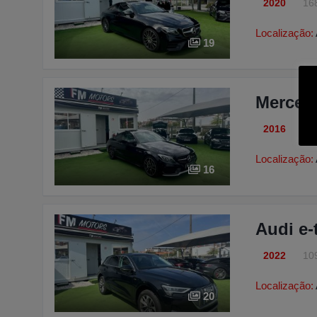
2020
16
Localização:
19
Merced
2016
10
Localização:
16
Audi e-
2022
10
Localização:
20