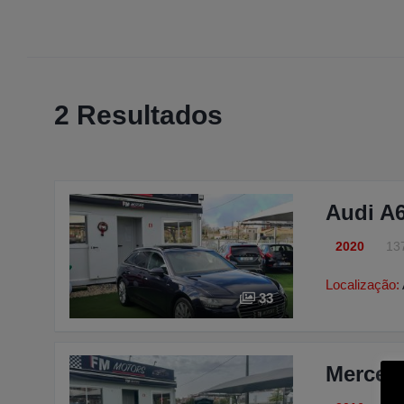
2 Resultados
Audi A6
2020
13
Localização:
33
Merced