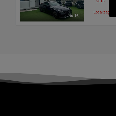
2016
10
Localização:
16