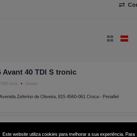
Co
 Avant 40 TDI S tronic
7000 kms
Diesel
Avenida Zeferino de Oliveira, 815 4560-061 Croca - Penafiel
es-Benz C 43 AMG 4-Matic
Este website utiliza cookies para melhorar a sua experiência. Para