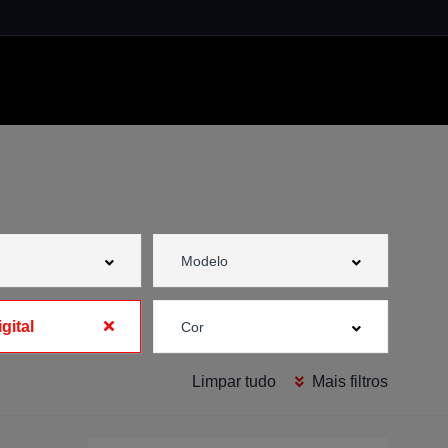
gital
Limpar tudo
Mais filtros