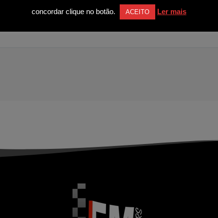
8000 kms
Gasolina
concordar clique no botão.
Ler mais
ACEITO
Avenida Zeferino de Oliveira, 815 4560-061 Croca - Penafiel