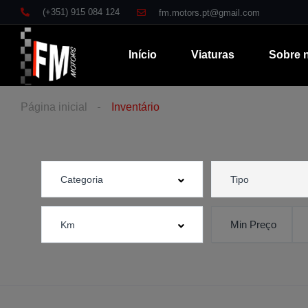
(+351) 915 084 124
fm.motors.pt@gmail.com
Início
Viaturas
Sobre 
Página inicial
Inventário