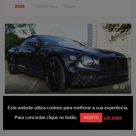
2020
168000 kms
Diesel
33
Bentley Continental Cabrio GT V8
Este website utiliza cookies para melhorar a sua experiência.
249 990€
Para concordar clique no botão.
Ler mais
ACEITO
2022
17500 kms
Gasolina