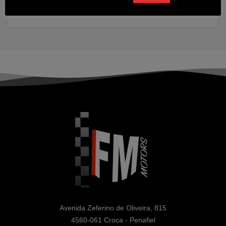
2017
70364 kms
Gasolina
Avenida Zeferino de Oliveira, 815

4560-061 Croca - Penafiel