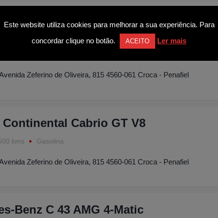
Este website utiliza cookies para melhorar a sua experiência. Para
es-Benz E 300 d AMG Line Aut.
concordar clique no botão.
Ler mais
ACEITO
8000 kms
Diesel
Avenida Zeferino de Oliveira, 815 4560-061 Croca - Penafiel
 Continental Cabrio GT V8
500 kms
Gasolina
Avenida Zeferino de Oliveira, 815 4560-061 Croca - Penafiel
es-Benz C 43 AMG 4-Matic