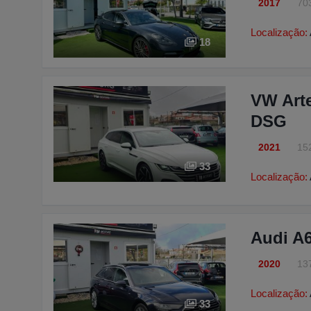
2017
70
Localização:
18
VW Arte
DSG
2021
15
33
Localização:
Audi A6
2020
13
Localização:
33