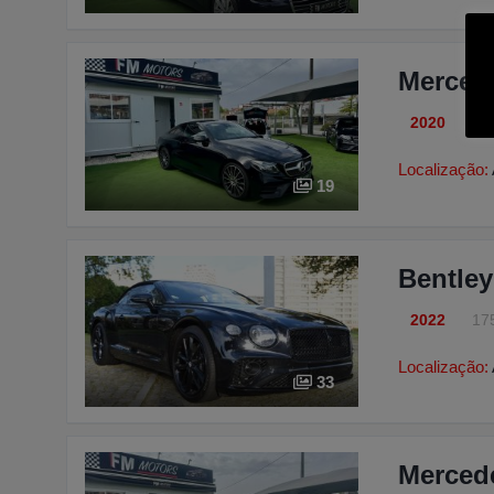
Merced
2020
16
Localização:
19
Bentley
2022
17
Localização:
33
Merced