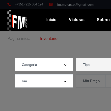
(+351) 915 084 124
fm.motors.pt@gmail.com
Início
Viaturas
Sobre 
Página inicial
Inventário