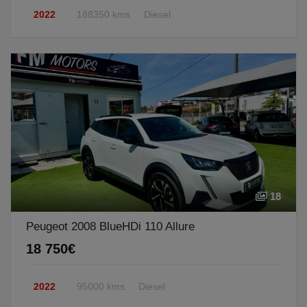
2022
188350 kms
Diesel
18
Peugeot 2008 BlueHDi 110 Allure
18 750€
2022
95000 kms
Diesel