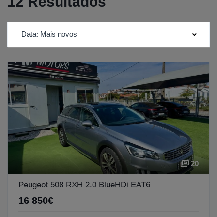
12 Resultados
Data: Mais novos
20
Peugeot 508 RXH 2.0 BlueHDi EAT6
16 850€