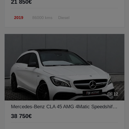
21 850€
2019
86000 kms
Diesel
12
Mercedes-Benz CLA 45 AMG 4Matic Speedshift 7G-DCT Night Edition
38 750€