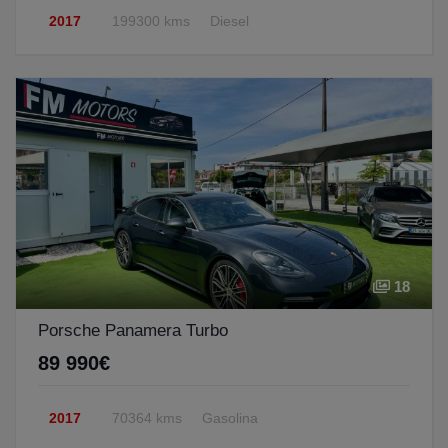
2017
199300 kms
Diesel
18
Porsche Panamera Turbo
89 990€
2017
70364 kms
Gasolina