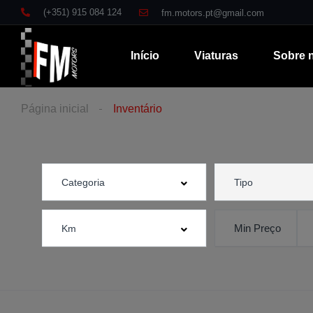
(+351) 915 084 124
fm.motors.pt@gmail.com
Início
Viaturas
Sobre 
Página inicial
Inventário