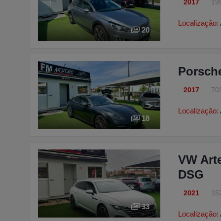
2017
19
Localização:
20
Porsch
2017
70
Localização:
18
VW Arte
DSG
2021
15
33
Localização: