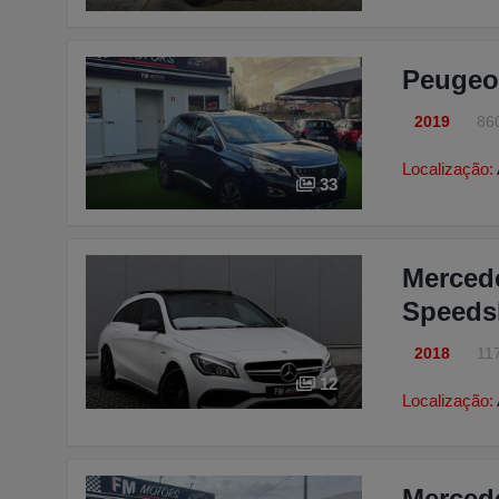
Peugeot
2019
86
Localização:
33
Merced
Speedsh
2018
11
12
Localização:
Merced