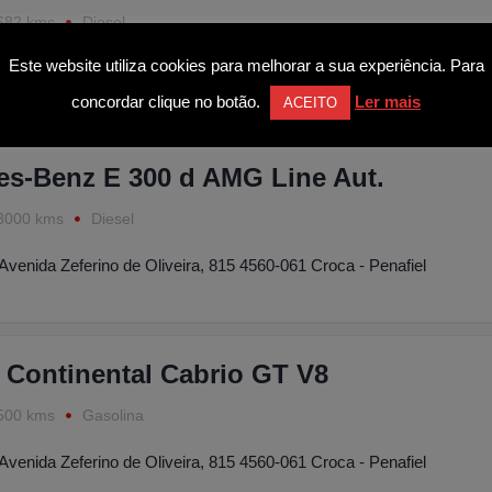
682 kms
Diesel
Este website utiliza cookies para melhorar a sua experiência. Para
Avenida Zeferino de Oliveira, 815 4560-061 Croca - Penafiel
concordar clique no botão.
Ler mais
ACEITO
es-Benz E 300 d AMG Line Aut.
8000 kms
Diesel
Avenida Zeferino de Oliveira, 815 4560-061 Croca - Penafiel
 Continental Cabrio GT V8
500 kms
Gasolina
Avenida Zeferino de Oliveira, 815 4560-061 Croca - Penafiel