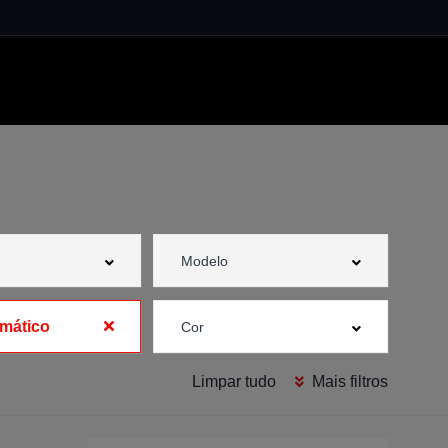
mático
Limpar tudo
Mais filtros