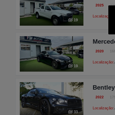
2025
23
Localização:
19
Merced
2020
16
Localização:
19
Bentley
2022
17
Localização:
33